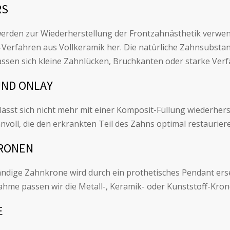
RS
erden zur Wiederherstellung der Frontzahnästhetik verwend
erfahren aus Vollkeramik her. Die natürliche Zahnsubstan
assen sich kleine Zahnlücken, Bruchkanten oder starke Ver
UND ONLAY
lässt sich nicht mehr mit einer Komposit-Füllung wiederhers
nvoll, die den erkrankten Teil des Zahns optimal restaurier
RONEN
tändige Zahnkrone wird durch ein prothetisches Pendant er
hme passen wir die Metall-, Keramik- oder Kunststoff-Kron
E