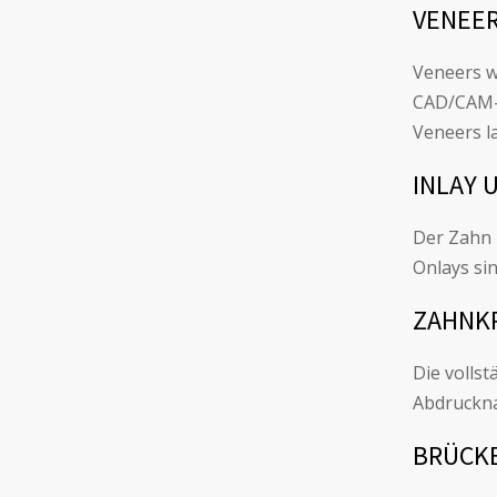
VENEE
Veneers w
CAD/CAM-V
Veneers l
INLAY 
Der Zahn 
Onlays sin
ZAHNK
Die volls
Abdruckna
BRÜCK