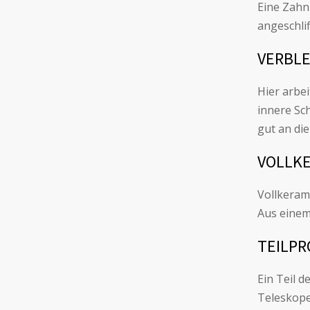
Eine Zahn
angeschli
VERBLE
Hier arbe
innere Sc
gut an di
VOLLK
Vollkeram
Aus einem
TEILP
Ein Teil 
Teleskope 