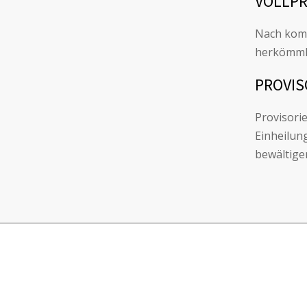
VOLLP
Nach komp
herkömmli
PROVIS
Provisori
Einheilun
bewältige