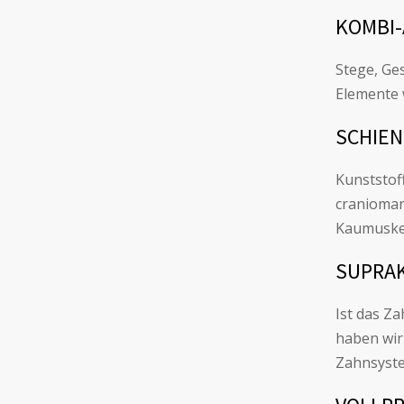
KOMBI-
Stege, Ge
Elemente 
SCHIE
Kunststof
cranioman
Kaumuskel
SUPRA
Ist das Z
haben wir
Zahnsyste