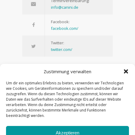
Terminvereinbarung:
info@canini.de
Facebook:
facebook.com/
Twitter:
twitter.com/
Zustimmung verwalten
Um dir ein optimales Erlebnis zu bieten, verwenden wir Technologien
War zum Zahnfarbe aussuchen da. Prima
wie Cookies, um Geräteinformationen zu speichern und/oder darauf
Beratung und sehr nett. Schönes Labor.
zuzugreifen. Wenn du diesen Technologien zustimmst, können wir
Daten wie das Surfverhalten oder eindeutige IDs auf dieser Website
Freue mich schon auf die Anprobe.
verarbeiten. Wenn du deine Zustimmung nicht erteilst oder
zurückziehst, können bestimmte Merkmale und Funktionen
— Albedo Bonn
beeinträchtigt werden.
Akzeptieren