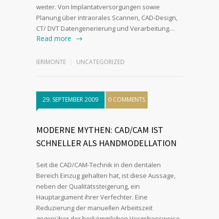
weiter. Von Implantatversorgungen sowie
Planung über intraorales Scannen, CAD-Design,
CT/ DVT Datengenerierung und Verarbeitung…
Read more
IERIMONTE
UNCATEGORIZED
29. SEPTEMBER 2009
0 COMMENTS
MODERNE MYTHEN: CAD/CAM IST
SCHNELLER ALS HAND­MODEL­LATION
Seit die CAD/CAM-Technik in den dentalen
Bereich Einzug gehalten hat, ist diese Aussage,
neben der Qualitätssteigerung, ein
Hauptargument ihrer Verfechter. Eine
Reduzierung der manuellen Arbeitszeit
gegenüber der herkömmlichen Vorgehensweise.