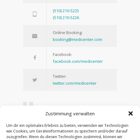
(510) 210-5225
(510) 210-5226
Online Booking:
booking@medicenter.com
Facebook:
facebook.com/medicenter
Twitter:
twitter.com/medicenter
Zustimmung verwalten
Being in control of your life and having
Um dir ein optimales Erlebnis zu bieten, verwenden wir Technologien
realistic expectations about your day-to-day
wie Cookies, um Geräteinformationen zu speichern und/oder darauf
challenges are the keys to stress
zuzugreifen. Wenn du diesen Technologien zustimmst, können wir