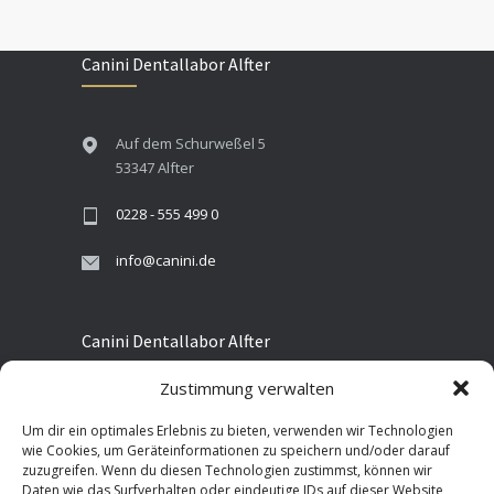
Canini Dentallabor Alfter
Auf dem Schurweßel 5
53347 Alfter
0228 - 555 499 0
info@canini.de
Canini Dentallabor Alfter
Zustimmung verwalten
Auf dem Schurweßel 5
Um dir ein optimales Erlebnis zu bieten, verwenden wir Technologien
53347 Alfter
wie Cookies, um Geräteinformationen zu speichern und/oder darauf
zuzugreifen. Wenn du diesen Technologien zustimmst, können wir
0228 - 555 499 0
Daten wie das Surfverhalten oder eindeutige IDs auf dieser Website