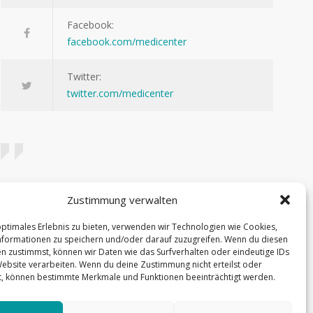
Facebook:
facebook.com/medicenter
Twitter:
twitter.com/medicenter
Being in control of your life and having realistic
Zustimmung verwalten
expectations about your day-to-day challenges are
optimales Erlebnis zu bieten, verwenden wir Technologien wie Cookies,
the keys to stress management.
formationen zu speichern und/oder darauf zuzugreifen. Wenn du diesen
n zustimmst, können wir Daten wie das Surfverhalten oder eindeutige IDs
— Josh Billings
Website verarbeiten. Wenn du deine Zustimmung nicht erteilst oder
t, können bestimmte Merkmale und Funktionen beeinträchtigt werden.